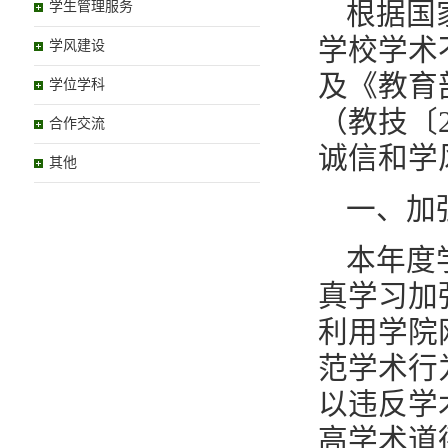
根据国
学生管理服务
学校学术
学风建设
及《教育
学位学科
（教技〔2
合作交流
诚信和学
其他
一、加
本年度
真学习加
利用学院
范学术行
以违反学
高学术道