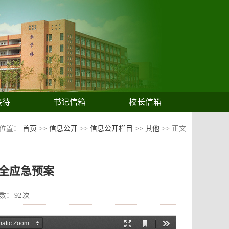
接待
书记信箱
校长信箱
的位置：
首页
>>
信息公开
>>
信息公开栏目
>>
其他
>> 正文
全应急预案
数：
92
次