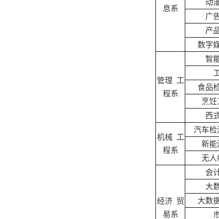
动
息系
广
产
数字
智
管理 工
食品
程系
烹饪
西
汽车检
机械 工
新能
程系
无人
会
大
大数
经济 贸
易系