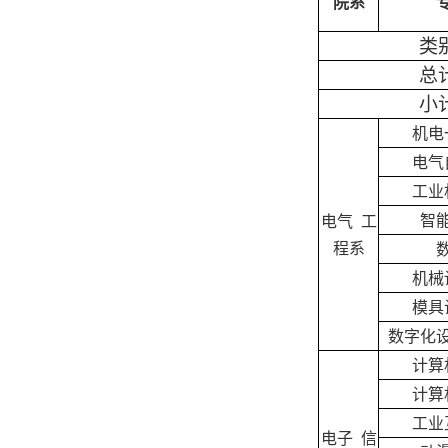
院系
类
总
小
机电
电气
工业
智
电气 工
程系
机械
模具
数字化
计算
计算
工业
电子 信