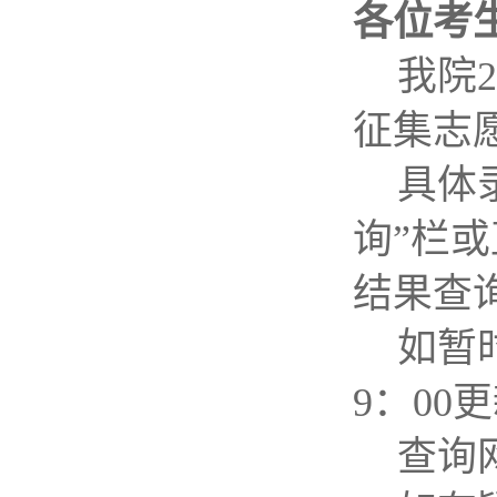
各位考
我院
2
征集志
具体
询”栏
结果查
如暂
9
：
00
更
查询