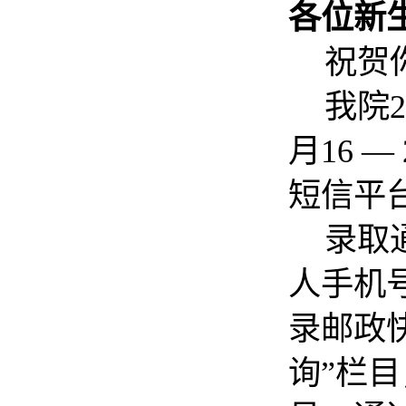
各位新
祝贺
我院
2
月
16
—
短信平
录取
人手机
录邮政
询”栏