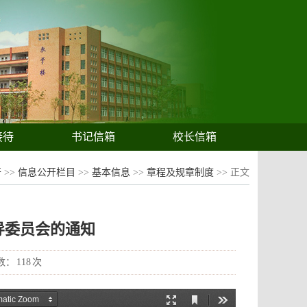
接待
书记信箱
校长信箱
开
>>
信息公开栏目
>>
基本信息
>>
章程及规章制度
>> 正文
导委员会的通知
数：
118
次