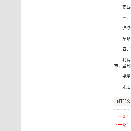
职业
三、
退役
革命
四、
我院
布，届时
提示
未达
[打印文
上一条：
下一条：