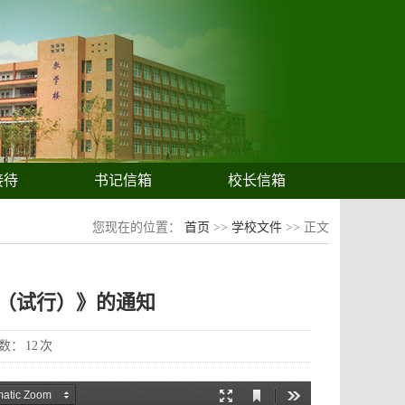
接待
书记信箱
校长信箱
您现在的位置：
首页
>>
学校文件
>> 正文
（试行）》的通知
数：
12
次